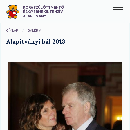
Ugrás
KORASZÜLÖTTMENTŐ
a
ÉS GYERMEKINTENZÍV
M
ALAPÍTVÁNY
tartalomra
n
CÍMLAP
GALÉRIA
Alapítványi bál 2013.
Image