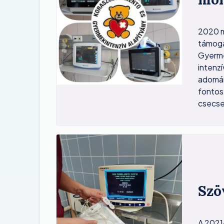
2020 m
támoga
Gyerme
intenz
adomán
fontos 
csecs
Image
Szö
A 2021