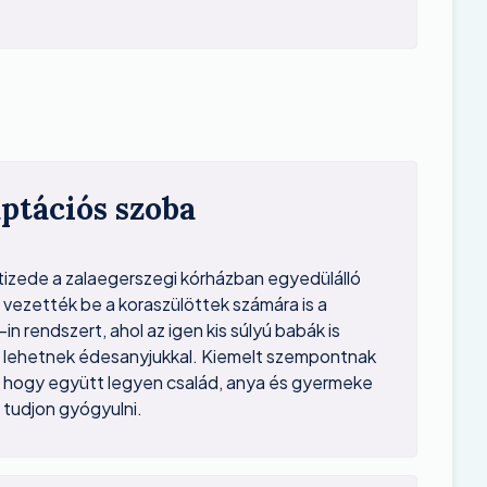
ptációs szoba
tizede a zalaegerszegi kórházban egyedülálló
vezették be a koraszülöttek számára is a
in rendszert, ahol az igen kis súlyú babák is
 lehetnek édesanyjukkal. Kiemelt szempontnak
k, hogy együtt legyen család, anya és gyermeke
 tudjon gyógyulni.