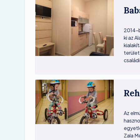
Image
Bab
2014-b
ki az 
kialak
terület
családi
Image
Reh
Az elm
haszno
egyetl
Zala M