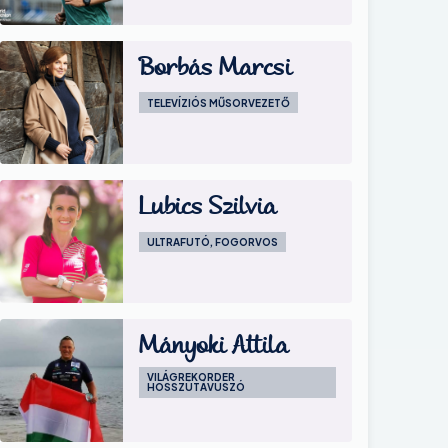
Image
Borbás Marcsi
TELEVÍZIÓS MŰSORVEZETŐ
Image
Lubics Szilvia
ULTRAFUTÓ, FOGORVOS
Image
Mányoki Attila
VILÁGREKORDER
HOSSZÚTÁVÚSZÓ