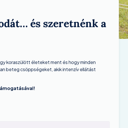
odát… és szeretnénk a
hogy koraszülött életeket ment és hogy minden
n beteg csöppségeket, akik intenzív ellátást
 támogatásával!