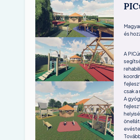
PIC
Magyaro
és hoz
Image
A PICúr
segíts
rehabil
koordi
fejlesz
Image
csak a 
A gyógy
fejles
helyisé
önellát
evéster
Továbbá