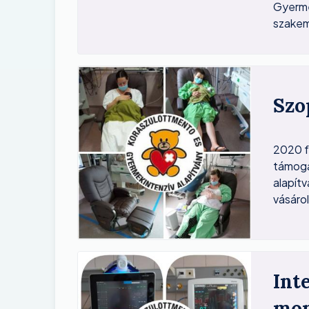
Gyerme
szakem
Image
Szo
2020 f
támoga
alapítv
vásárol
Image
Int
mon