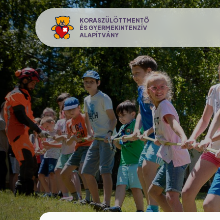
Ugrás
a
KORASZÜLÖTTMENTŐ
ÉS GYERMEKINTENZÍV
tartalomra
ALAPÍTVÁNY