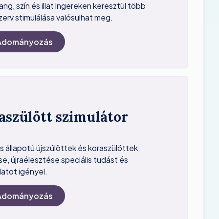
ang, szín és illat ingereken keresztül több
zerv stimulálása valósulhat meg.
Adományozás
aszülött szimulátor
s állapotú újszülöttek és koraszülöttek
e, újraélesztése speciális tudást és
latot igényel.
Adományozás