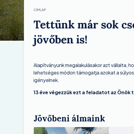
CÍMLAP
Tettünk már sok cs
jövőben is!
Alapítványunk megalakulásakor azt vállalta, 
lehetséges módon támogatja azokat a súlyosa
igényelnek.
13 éve végezzük ezt a feladatot az Önök
Jövőbeni álmaink
Image