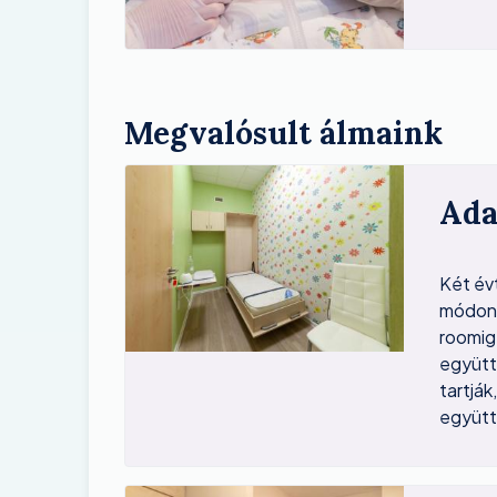
Megvalósult álmaink
Image
Ada
Két év
módon 
roomig-
együtt
tartjá
együtt