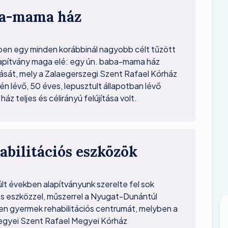
a-mama ház
en egy minden korábbinál nagyobb célt tűzött
Alapítvány maga elé: egy ún. baba-mama ház
ítását, mely a Zalaegerszegi Szent Rafael Kórház
én lévő, 50 éves, lepusztult állapotban lévő
 ház teljes és célirányú felújítása volt.
abilitációs eszközök
últ években alapítványunk szerelte fel sok
s eszközzel, műszerrel a Nyugat-Dunántúl
en gyermek rehabilitációs centrumát, melyben a
egyei Szent Rafael Megyei Kórház