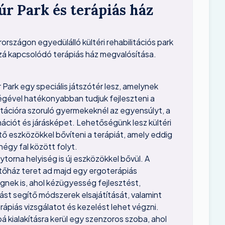
úr Park és terápiás ház
rszágon egyedülálló kültéri rehabilitációs park
zá kapcsolódó terápiás ház megvalósítása.
 Park egy speciális játszótér lesz, amelynek
égével hatékonyabban tudjuk fejleszteni a
itációra szoruló gyermekeknél az egyensúlyt, a
nációt és járásképet. Lehetőségünk lesz kültéri
tő eszközökkel bővíteni a terápiát, amely eddig
négy fal között folyt.
torna helyiség is új eszközökkel bővül. A
ztőház teret ad majd egy ergoterápiás
gnek is, ahol kézügyesség fejlesztést,
ást segítő módszerek elsajátítását, valamint
ápiás vizsgálatot és kezelést lehet végzni.
 kialakításra kerül egy szenzoros szoba, ahol