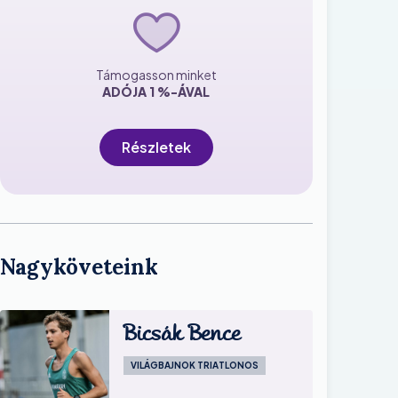
Támogasson minket
ADÓJA 1 %-ÁVAL
Részletek
Nagyköveteink
Bicsák Bence
VILÁGBAJNOK TRIATLONOS