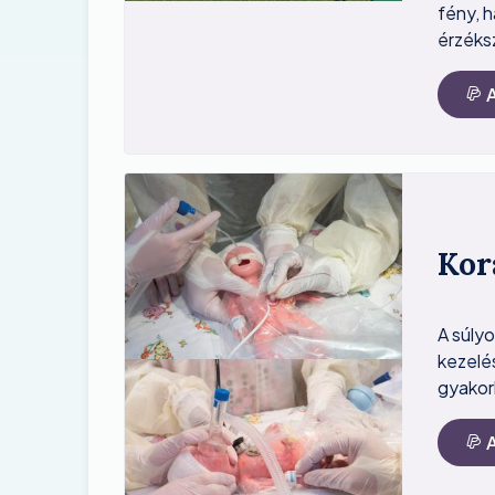
fény, h
érzéks
Image
Kor
A súlyo
kezelés
Image
gyakor