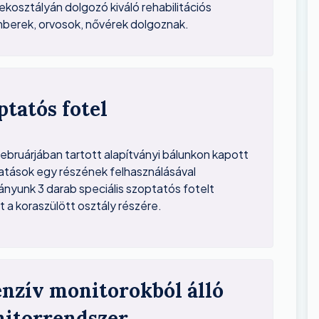
kosztályán dolgozó kiváló rehabilitációs
berek, orvosok, nővérek dolgoznak.
ptatós fotel
ebruárjában tartott alapítványi bálunkon kapott
tások egy részének felhasználásával
ányunk 3 darab speciális szoptatós fotelt
t a koraszülött osztály részére.
enzív monitorokból álló
itorrendszer