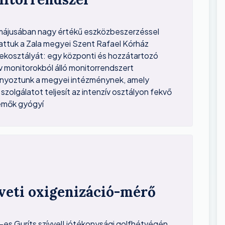
ájusában nagy értékű eszközbeszerzéssel
ttuk a Zala megyei Szent Rafael Kórház
kosztályát: egy központi és hozzátartozó
ív monitorokból álló monitorrendszert
yoztunk a megyei intézménynek, amely
szolgálatot teljesít az intenzív osztályon fekvő
emők gyógyí
veti oxigenizáció-mérő
-es Guríts szívvel! jótékonysági golfhétvégén