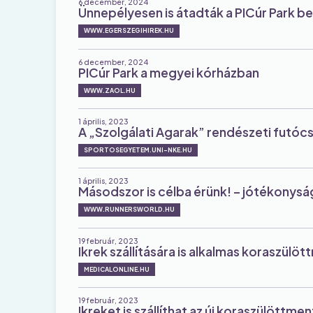
6 december, 2024
Ünnepélyesen is átadták a PICúr Park b
WWW.EGERSZEGIHIREK.HU
6 december, 2024
PICúr Park a megyei kórházban
WWW.ZAOL.HU
1 április, 2023
A „Szolgálati Agarak” rendészeti futó
SPORTOSEGYETEM.UNI-NKE.HU
1 április, 2023
Másodszor is célba érünk! – jótékonyság
WWW.RUNNERSWORLD.HU
19 február, 2023
Ikrek szállítására is alkalmas koraszül
MEDICALONLINE.HU
19 február, 2023
Ikreket is szállíthat az új koraszülöttme