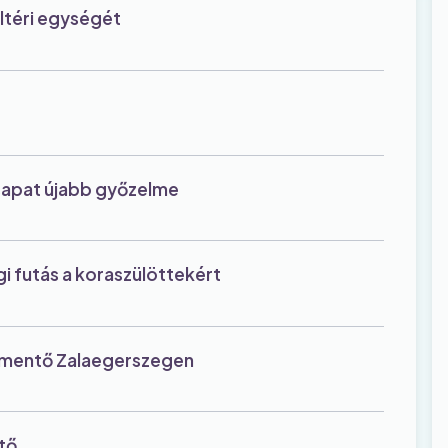
eltéri egységét
csapat újabb győzelme
i futás a koraszülöttekért
öttmentő Zalaegerszegen
ntő