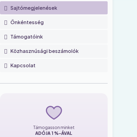
Sajtómegjelenések
Önkéntesség
Támogatóink
Közhasznúsági beszámolók
Kapcsolat
Támogasson minket
ADÓJA 1 %-ÁVAL