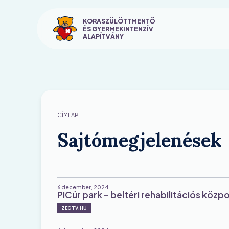
Ugrás
a
KORASZÜLÖTTMENTŐ
ÉS GYERMEKINTENZÍV
tartalomra
ALAPÍTVÁNY
CÍMLAP
Sajtómegjelenések
6 december, 2024
PICúr park – beltéri rehabilitációs köz
ZEGTV.HU