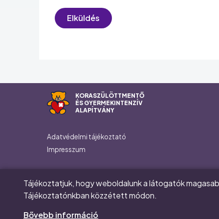
KORASZÜLÖTTMENTŐ
ÉS GYERMEKINTENZÍV
ALAPÍTVÁNY
Footer
Adatvédelmi tájékoztató
Impresszum
Social
Facebook
Tájékoztatjuk, hogy weboldalunk a látogatók magasabb
Tájékoztatónkban közzétett módon.
Instagram
Bővebb információ