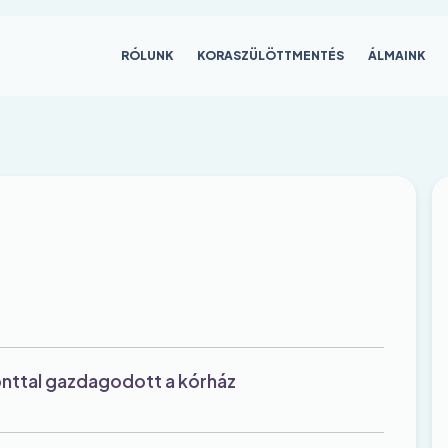
Main
RÓLUNK
KORASZÜLÖTTMENTÉS
ÁLMAINK
navigation
ponttal gazdagodott a kórház