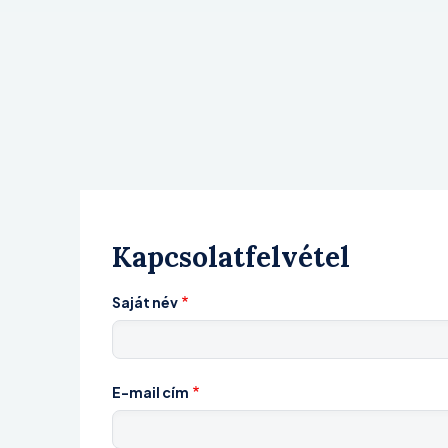
Kapcsolatfelvétel
Saját név
E-mail cím