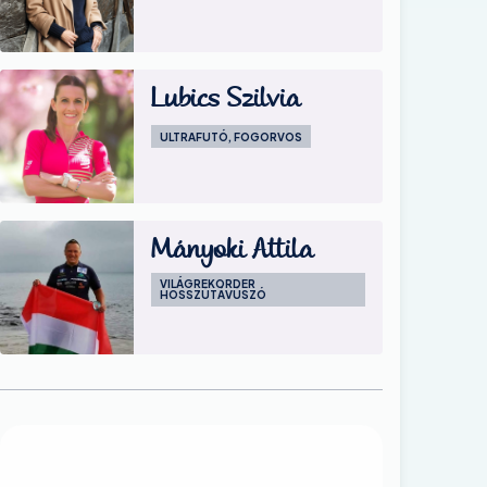
Image
Lubics Szilvia
ULTRAFUTÓ, FOGORVOS
Image
Mányoki Attila
VILÁGREKORDER
HOSSZÚTÁVÚSZÓ
Image