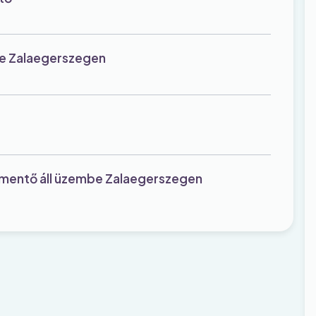
be Zalaegerszegen
öttmentő áll üzembe Zalaegerszegen