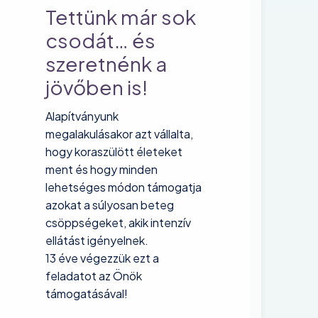
Tettünk már sok
csodát… és
szeretnénk a
jövőben is!
Alapítványunk
megalakulásakor azt vállalta,
hogy koraszülött életeket
ment és hogy minden
lehetséges módon támogatja
azokat a súlyosan beteg
csöppségeket, akik intenzív
ellátást igényelnek.
13 éve végezzük ezt a
feladatot az Önök
támogatásával!