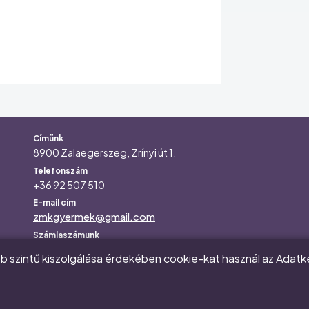
Az alapítvány elérhetőségei
Címünk
8900 Zalaegerszeg, Zrínyi út 1.
Telefonszám
+36 92 507 510
E-mail cím
zmkgyermek@gmail.com
Számlaszámunk
11749008-20181978-00000000
 szintű kiszolgálása érdekében cookie-kat használ az Adatk
Adószám
18019137-2-20