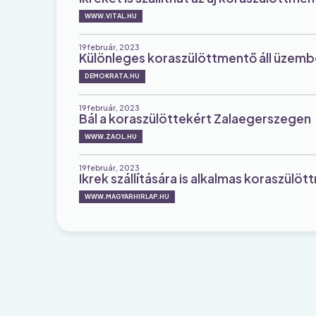
WWW.VITAL.HU
19 február, 2023
Különleges koraszülöttmentő áll üzem
DEMOKRATA.HU
19 február, 2023
Bál a koraszülöttekért Zalaegerszegen
WWW.ZAOL.HU
19 február, 2023
Ikrek szállítására is alkalmas koraszül
WWW.MAGYARHIRLAP.HU