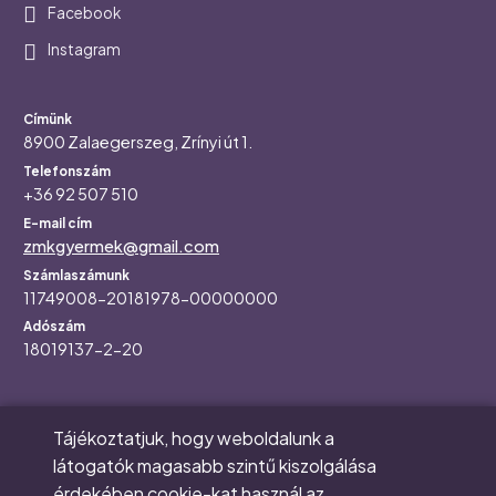
Social
Facebook
Instagram
Az alapítvány elérhetőségei
Címünk
8900 Zalaegerszeg, Zrínyi út 1.
Telefonszám
+36 92 507 510
E-mail cím
zmkgyermek@gmail.com
Számlaszámunk
11749008-20181978-00000000
Adószám
18019137-2-20
Tájékoztatjuk, hogy weboldalunk a
Main
RÓLUNK
látogatók magasabb szintű kiszolgálása
navigation
KORASZÜLÖTTMENTÉS
érdekében cookie-kat használ az