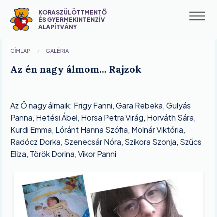
Ugrás
KORASZÜLÖTTMENTŐ
a
ÉS GYERMEKINTENZÍV
M
ALAPÍTVÁNY
tartalomra
n
CÍMLAP
GALÉRIA
Az én nagy álmom... Rajzok
Az Ő nagy álmaik: Frigy Fanni, Gara Rebeka, Gulyás
Panna, Hetési Ábel, Horsa Petra Virág, Horváth Sára,
Kurdi Emma, Lóránt Hanna Szófia, Molnár Viktória,
Radócz Dorka, Szenecsár Nóra, Szikora Szonja, Szűcs
Eliza, Török Dorina, Vikor Panni
Image