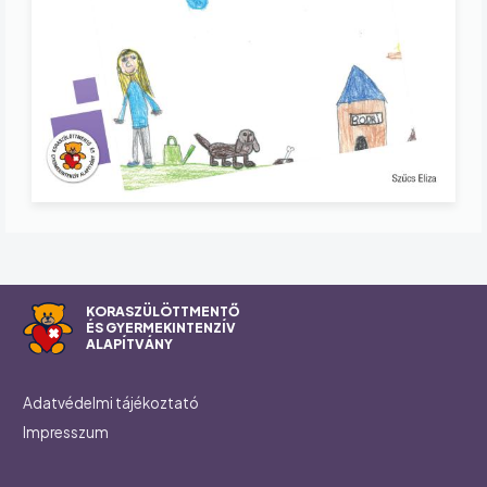
KORASZÜLÖTTMENTŐ
ÉS GYERMEKINTENZÍV
ALAPÍTVÁNY
Footer
Adatvédelmi tájékoztató
Impresszum