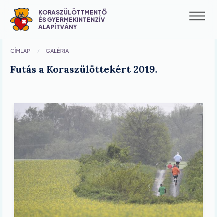
Ugrás
KORASZÜLÖTTMENTŐ
a
ÉS GYERMEKINTENZÍV
M
ALAPÍTVÁNY
tartalomra
n
CÍMLAP
GALÉRIA
Futás a Koraszülöttekért 2019.
Image