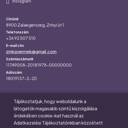
Instagram
Az alapítvány elérhetőségei
Címünk
8900 Zalaegerszeg, Zrínyi út 1.
Telefonszám
+36 92 507 510
E-mail cím
zmkgyermek@gmail.com
Számlaszámunk
11749008-20181978-00000000
Adószám
18019137-2-20
Tájékoztatjuk, hogy weboldalunk a
Main
RÓLUNK
látogatók magasabb szintű kiszolgálása
navigation
KORASZÜLÖTTMENTÉS
érdekében cookie-kat használ az
ÁLMAINK
Adatkezelési Tájékoztatónkban közzétett
RENDEZVÉNYEK