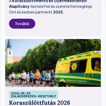
A
Koraszülöttmentő és Gyermekintenzív
Alapítvány
tisztelettel és szeretettel meghívja
Önt és kedves partnerét
2025.
Tovább
Image
2026-05-03
ZALAEGERSZEG- KESZTHELY
Koraszülöttfutás 2026