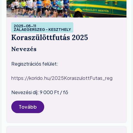
Image
2025-05-11
ZALAEGERSZEG - KESZTHELY
Koraszülöttfutás 2025
Nevezés
Regisztrációs felület:
https://korido.hu/2025KoraszulottFutas_reg
Nevezési díj: 9 000 Ft / fő
Tovább