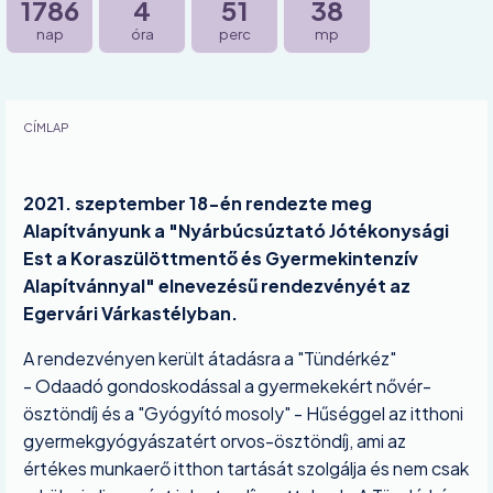
1786
4
51
37
nap
óra
perc
mp
CÍMLAP
2021. szeptember 18-én rendezte meg
Alapítványunk a "Nyárbúcsúztató Jótékonysági
Est a Koraszülöttmentő és Gyermekintenzív
Alapítvánnyal" elnevezésű rendezvényét az
Egervári Várkastélyban.
A rendezvényen került átadásra a "Tündérkéz"
- Odaadó gondoskodással a gyermekekért nővér-
ösztöndíj és a "Gyógyító mosoly" - Hűséggel az itthoni
gyermekgyógyászatért orvos-ösztöndíj, ami az
értékes munkaerő itthon tartását szolgálja és nem csak