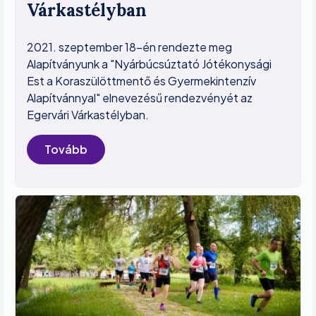
Várkastélyban
2021. szeptember 18-én rendezte meg
Alapítványunk a "Nyárbúcsúztató Jótékonysági
Est a Koraszülöttmentő és Gyermekintenzív
Alapítvánnyal" elnevezésű rendezvényét az
Egervári Várkastélyban.
Tovább