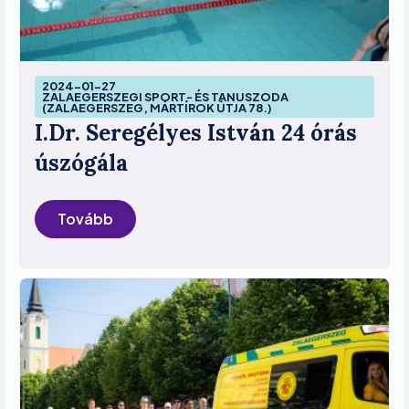
Image
2024-01-27
ZALAEGERSZEGI SPORT- ÉS TANUSZODA
(ZALAEGERSZEG, MÁRTÍROK ÚTJA 78.)
I.Dr. Seregélyes István 24 órás
úszógála
Tovább