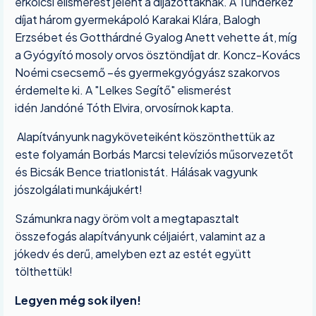
erkölcsi elismerést jelent a díjazottaknak. A Tündérkéz
díjat három gyermekápoló Karakai Klára, Balogh
Erzsébet és Gotthárdné Gyalog Anett vehette át, míg
a Gyógyító mosoly orvos ösztöndíjat dr. Koncz-Kovács
Noémi csecsemő –és gyermekgyógyász szakorvos
érdemelte ki. A "Lelkes Segítő" elismerést
idén Jandóné Tóth Elvira, orvosírnok kapta.
Alapítványunk nagyköveteiként köszönthettük az
este folyamán Borbás Marcsi televíziós műsorvezetőt
és Bicsák Bence triatlonistát. Hálásak vagyunk
jószolgálati munkájukért!
Számunkra nagy öröm volt a megtapasztalt
összefogás alapítványunk céljaiért, valamint az a
jókedv és derű, amelyben ezt az estét együtt
tölthettük!
Legyen még sok ilyen!