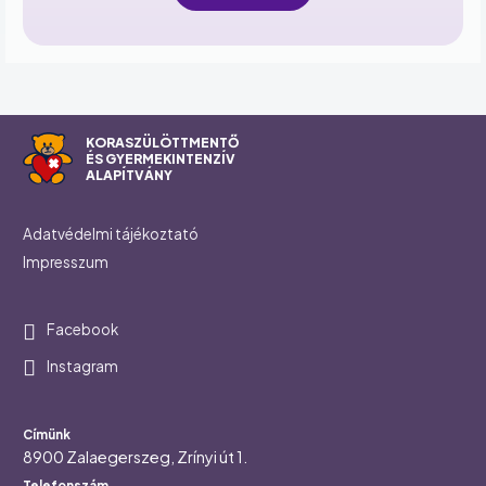
KORASZÜLÖTTMENTŐ
ÉS GYERMEKINTENZÍV
ALAPÍTVÁNY
Footer
Adatvédelmi tájékoztató
Impresszum
Social
Facebook
Instagram
Az alapítvány elérhetőségei
Címünk
8900 Zalaegerszeg, Zrínyi út 1.
Telefonszám