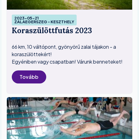
Image
2023-05-21
ZALAEGERSZEG - KESZTHELY
Koraszülöttfutás 2023
66 km, 10 váltópont, gyönyörű zalai tájakon - a
koraszülöttekért!
Egyéniben vagy csapatban! Várunk benneteket!
Tovább