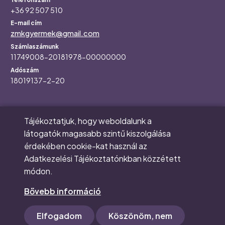
+36 92 507 510
E-mail cím
zmkgyermek@gmail.com
Számlaszámunk
11749008-20181978-00000000
Adószám
18019137-2-20
Tájékoztatjuk, hogy weboldalunk a
Main
RÓLUNK
látogatók magasabb szintű kiszolgálása
navigation
KORASZÜLÖTTMENTÉS
érdekében cookie-kat használ az
ÁLMAINK
Adatkezelési Tájékoztatónkban közzétett
RENDEZVÉNYEK
módon.
TUDÁSBÁZIS
Bővebb információ
ADOMÁNYOZÁS
This block requires the "Enable floating privacy settings
Elfogadom
Köszönöm, nem
tab and withdraw consent banner" to be enabled in
EU